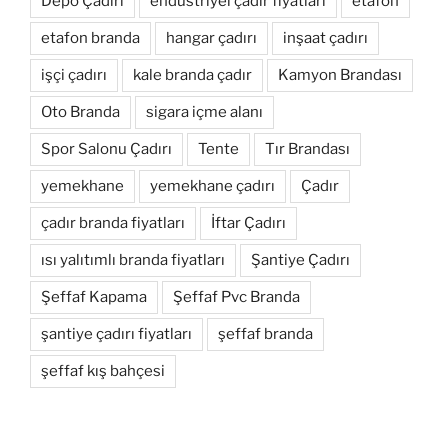
Depo Çadırı
endüstriyel çadır fiyatları
etafon
etafon branda
hangar çadırı
inşaat çadırı
işçi çadırı
kale branda çadır
Kamyon Brandası
Oto Branda
sigara içme alanı
Spor Salonu Çadırı
Tente
Tır Brandası
yemekhane
yemekhane çadırı
Çadır
çadır branda fiyatları
İftar Çadırı
ısı yalıtımlı branda fiyatları
Şantiye Çadırı
Şeffaf Kapama
Şeffaf Pvc Branda
şantiye çadırı fiyatları
şeffaf branda
şeffaf kış bahçesi