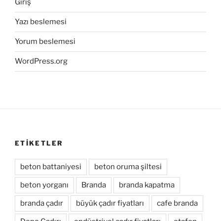
Giriş
Yazı beslemesi
Yorum beslemesi
WordPress.org
ETİKETLER
beton battaniyesi
beton oruma şiltesi
beton yorganı
Branda
branda kapatma
branda çadır
büyük çadır fiyatları
cafe branda