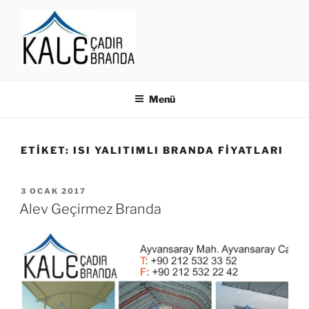
İçeriğe
geç
BRANDA, MODELLERI,
FIYATLARI, ÇEŞITLERI
Menü
İSTANBUL
ETIKET:
ISI YALITIMLI BRANDA FIYATLARI
YAYIM
3 OCAK 2017
TARIHI
Alev Geçirmez Branda