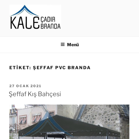
İçeriğe
geç
BRANDA, MODELLERI,
FIYATLARI, ÇEŞITLERI
Menü
İSTANBUL
ETIKET:
ŞEFFAF PVC BRANDA
YAYIM
27 OCAK 2021
TARIHI
Şeffaf Kış Bahçesi