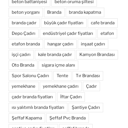
beton battaniyesi
beton oruma şiltesi
beton yorganı
Branda
branda kapatma
branda çadır
büyük çadır fiyatları
cafe branda
Depo Çadırı
endüstriyel çadır fiyatları
etafon
etafon branda
hangar çadırı
inşaat çadırı
işçi çadırı
kale branda çadır
Kamyon Brandası
Oto Branda
sigara içme alanı
Spor Salonu Çadırı
Tente
Tır Brandası
yemekhane
yemekhane çadırı
Çadır
çadır branda fiyatları
İftar Çadırı
ısı yalıtımlı branda fiyatları
Şantiye Çadırı
Şeffaf Kapama
Şeffaf Pvc Branda